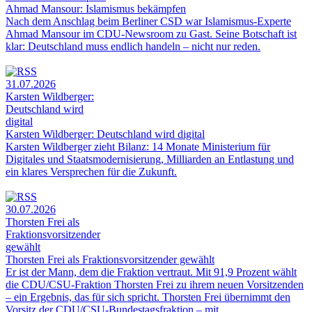
Ahmad Mansour: Islamismus bekämpfen
Nach dem Anschlag beim Berliner CSD war Islamismus-Experte
Ahmad Mansour im CDU-Newsroom zu Gast. Seine Botschaft ist
klar: Deutschland muss endlich handeln – nicht nur reden.
31.07.2026
Karsten Wildberger:
Deutschland wird
digital
Karsten Wildberger: Deutschland wird digital
Karsten Wildberger zieht Bilanz: 14 Monate Ministerium für
Digitales und Staatsmodernisierung, Milliarden an Entlastung und
ein klares Versprechen für die Zukunft.
30.07.2026
Thorsten Frei als
Fraktionsvorsitzender
gewählt
Thorsten Frei als Fraktionsvorsitzender gewählt
Er ist der Mann, dem die Fraktion vertraut. Mit 91,9 Prozent wählt
die CDU/CSU-Fraktion Thorsten Frei zu ihrem neuen Vorsitzenden
– ein Ergebnis, das für sich spricht. Thorsten Frei übernimmt den
Vorsitz der CDU/CSU-Bundestagsfraktion – mit...