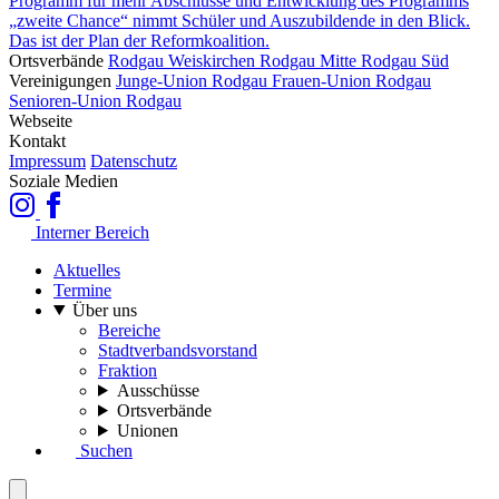
Programm für mehr Abschlüsse und Entwicklung des Programms
„zweite Chance“ nimmt Schüler und Auszubildende in den Blick.
Das ist der Plan der Reformkoalition.
Ortsverbände
Rodgau Weiskirchen
Rodgau Mitte
Rodgau Süd
Vereinigungen
Junge-Union Rodgau
Frauen-Union Rodgau
Senioren-Union Rodgau
Webseite
Kontakt
Impressum
Datenschutz
Soziale Medien
Interner Bereich
Aktuelles
Termine
Über uns
Bereiche
Stadtverbandsvorstand
Fraktion
Ausschüsse
Ortsverbände
Unionen
Suchen